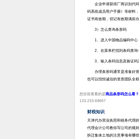
企业申请获得厂商识别代
码系统成员用户手册》等材料
证书有效期，切记有效期满前
3）怎么查询条形码
1、进入中国物品编码中心：http:
2、在菜单栏找到条码查询
3、输入条码信息及验证码
办理条形码通常是准备好
也可以找恒诚信的资质团队全
您目前查看的是
商品条形码怎么看？
133-233-69667
财税知识
天津代办营业执照和税务代理
代理会计公司教你写公司的规
拆迁集体土地的注意事项有哪